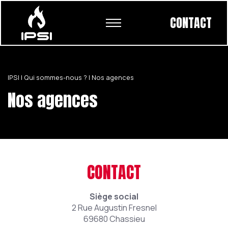
CONTACT
IPSI
|
Qui sommes-nous ?
|
Nos agences
Nos agences
CONTACT
Siège social
2 Rue Augustin Fresnel
69680 Chassieu